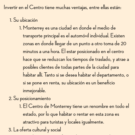
Invertir en el Centro tiene muchas ventajas, entre ellas están:
Su ubicación
Monterrey es una ciudad en donde el medio de
transporte principal es el automóvil individual. Existen
zonas en donde llegar de un punto a otro toma de 20
minutos a una hora. El estar posicionado en el centro
hace que se reduzcan los tiempos de traslado, y atrae a
posibles clientes de todas partes de la ciudad para
habitar allí. Tanto si se desea habitar el departamento, o
si se pone en renta, su ubicación es un beneficio
inmejorable.
Su posicionamiento
El Centro de Monterrey tiene un renombre en todo el
estado, por lo que habitar o rentar en esta zona es
atractivo para turistas y locales igualmente.
La oferta cultural y social