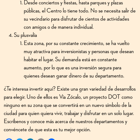
Desde conciertos y fiestas, hasta parques y plazas
públicas, el Centro lo tiene todo. No se necesita salir de
su vecindario para disfrutar de cientos de actividades
con amigos o de manera individual.
Su plusvalía
Esta zona, por su constante crecimiento, se ha vuelto
muy atractiva para inversionistas y personas que desean
habitar el lugar. Su demanda está en constante
aumento, por lo que es una inversión segura para
quienes desean ganar dinero de su departamento.
¿Te interesa invertir aquí? Existe una gran variedad de desarrollos
para elegir. Uno de ellos es Vía Zócalo, un proyecto DOT como
ninguno en su zona que se convertirá en un nuevo símbolo de la
ciudad para quien quiera vivir, trabajar y disfrutar en un solo lugar.
Escríbenos y conoce más acerca de nuestros departamentos y
convéncete de que esta es tu mejor opción.