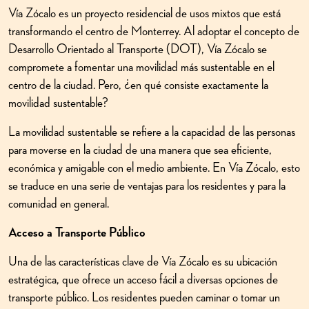
Vía Zócalo es un proyecto residencial de usos mixtos que está
transformando el centro de Monterrey. Al adoptar el concepto de
Desarrollo Orientado al Transporte (DOT), Vía Zócalo se
compromete a fomentar una movilidad más sustentable en el
centro de la ciudad. Pero, ¿en qué consiste exactamente la
movilidad sustentable?
La movilidad sustentable se refiere a la capacidad de las personas
para moverse en la ciudad de una manera que sea eficiente,
económica y amigable con el medio ambiente. En Vía Zócalo, esto
se traduce en una serie de ventajas para los residentes y para la
comunidad en general.
Acceso a Transporte Público
Una de las características clave de Vía Zócalo es su ubicación
estratégica, que ofrece un acceso fácil a diversas opciones de
transporte público. Los residentes pueden caminar o tomar un