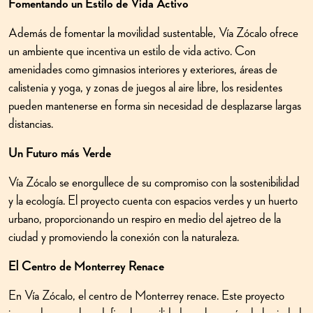
Fomentando un Estilo de Vida Activo
Además de fomentar la movilidad sustentable, Vía Zócalo ofrece
un ambiente que incentiva un estilo de vida activo. Con
amenidades como gimnasios interiores y exteriores, áreas de
calistenia y yoga, y zonas de juegos al aire libre, los residentes
pueden mantenerse en forma sin necesidad de desplazarse largas
distancias.
Un Futuro más Verde
Vía Zócalo se enorgullece de su compromiso con la sostenibilidad
y la ecología. El proyecto cuenta con espacios verdes y un huerto
urbano, proporcionando un respiro en medio del ajetreo de la
ciudad y promoviendo la conexión con la naturaleza.
El Centro de Monterrey Renace
En Vía Zócalo, el centro de Monterrey renace. Este proyecto