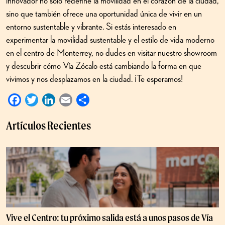
innovador no solo redefine la movilidad en el corazón de la ciudad,
sino que también ofrece una oportunidad única de vivir en un
entorno sustentable y vibrante. Si estás interesado en
experimentar la movilidad sustentable y el estilo de vida moderno
en el centro de Monterrey, no dudes en visitar nuestro showroom
y descubrir cómo Vía Zócalo está cambiando la forma en que
vivimos y nos desplazamos en la ciudad. ¡Te esperamos!
Facebook
Twitter
LinkedIn
Email
Compartir
Artículos Recientes
Vive el Centro: tu próximo salida está a unos pasos de Vía