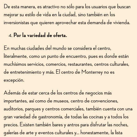
De esta manera, es atractivo no sólo para los usuarios que buscan
mejorar su estilo de vida en la ciudad, sino también en los
inversionistas que quieren aprovechar esta demanda de vivienda.
Por la variedad de oferta.
En muchas ciudades del mundo se considera el centro,
literalmente, como un punto de encuentro, pues es donde están
muchísimos servicios, comercios, restaurantes, centros culturales,
de entretenimiento y más. El centro de Monterrey no es
excepción.
Además de estar cerca de los centros de negocios más
importantes, así como de museos, centro de convenciones,
auditorios, parques y centros comerciales, también cuenta con una
gran variedad de gastronomía, de todas las cocinas y a todos los
precios. Existen también bares y antros para disfrutar las noches,
galerías de arte y eventos culturales y… honestamente, la lista