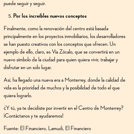
puede seguir y seguir.
Por los increíbles nuevos conceptos
Finalmente, como la renovación del centro está basada
principalmente en los proyectos inmobiliarios, los desarrolladores
se han puesto creativos con los conceptos que ofrecen. Un
ejemplo de ello, claro, es Vía Zócalo, que se convertirá en un
nuevo símbolo de la ciudad para quien quiera vivir, trabajar y
disfrutar en un solo lugar.
Así, ha llegado una nueva era a Monterrey, donde la calidad de
vida es la prioridad de muchos y la posibilidad de todo el que
quiera lograrlo.
¿Y tú, ya te decidiste por invertir en el Centro de Monterrey?
¡Contáctanos y te ayudaremos!
Fuente:
El Financiero
,
Lamudi
,
El Financiero