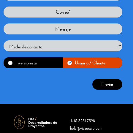
Inversionista
Usuario / Cliente
T. 81-3281-7398
hola@viazocalo.com