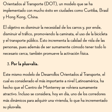
Orientados al Transporte (DOT), un modelo que se ha
implementado con mucho éxito en ciudades como Curitiba, Brasil
y Hong Kong, China.
El objetivo es disminuir la necesidad de los carros y, por ende,
disminuir el tráfico, promoviendo la caminata, el uso de la bicicleta
y el transporte público. Esto incrementa la calidad de vida de las
personas, pues además de ser sumamente cómodo tener todo lo
necesario cerca, también promueve la activación física.
Por la plusvalía.
Este mismo modelo de Desarrollos Orientados al Transporte, el
cual es considerado el más importante a nivel Latinoamérica, ha
hecho que el Centro de Monterrey se volviera sumamente
atractivo. Incluso se considera, hoy en día, uno de los corredores
más dinámicos para adquirir una vivienda, lo que ha incrementado
su plusvalía.