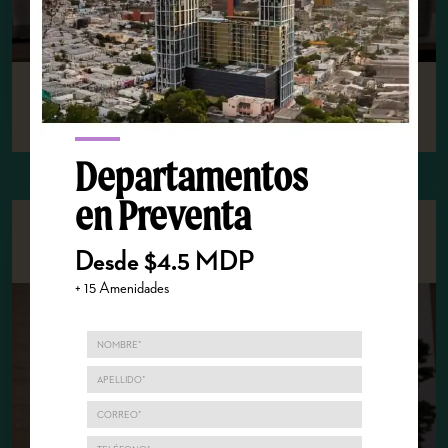
Seguir leyendo
Departamentos
en Preventa
5 consejos imperdibles para crear tu
estrategia de inversión residencial
Desde $4.5 MDP
+ 15 Amenidades