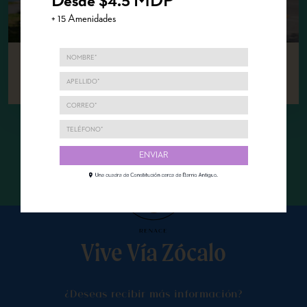
Desde $4.5 MDP
+ 15 Amenidades
Seguir leyendo
Vive Vía Zócalo
¿Deseas recibir más información?